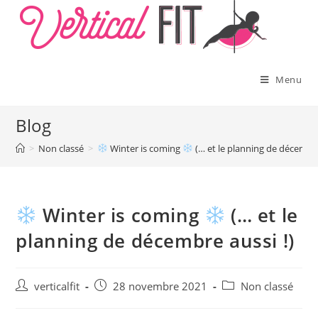
Skip
to
content
Menu
Blog
>
Non classé
>
Winter is coming
(… et le planning de décembre
Winter is coming
(… et le
planning de décembre aussi !)
Auteur/autrice
Publication
Post
verticalfit
28 novembre 2021
Non classé
de
publiée :
category:
la