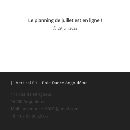
Le planning de juillet est en ligne !
29 juin 2022
Vertical Fit – Pole Dance Angoulême
171 rue de Périgueux
16000 Angoulême
Mail :
poledance16000@gmail.com
Tél :
07 87 80 28 66