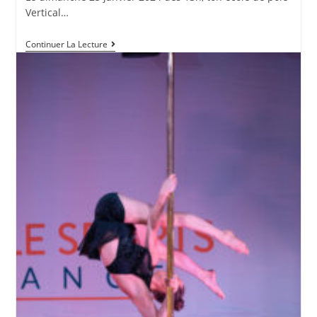
Vertical…
Reporté
Continuer La Lecture
Au
25
Février
2024
:
Workshops
Avec
Ophélie
Scrève
–
Prof
Et
Championne
De
Pole
Dance