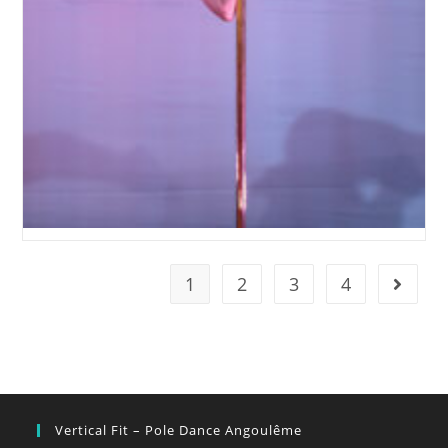
1
2
3
4
Aller à 
Vertical Fit – Pole Dance Angoulême