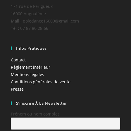
171 rue de Périgueux
16000 Angoulême
Mail :
poledance16000@gmail.com
Tél :
07 87 80 28 66
Infos Pratiques
Contact
Règlement intérieur
Mentions légales
Conditions générales de vente
Presse
S’inscrire À La Newsletter
Prénom ou nom complet