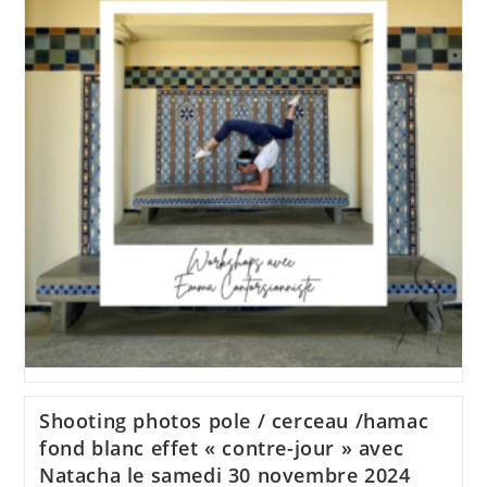
Cancan
Avec
Emma
Contorsionniste
À
Angoulême
Les
5
Et
6
Avril
2025
Shooting photos pole / cerceau /hamac
fond blanc effet « contre-jour » avec
Natacha le samedi 30 novembre 2024