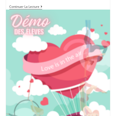
Démo
Continuer La Lecture
Des
Élèves
:
Le
Samedi
28
Juin
2025
À
20h