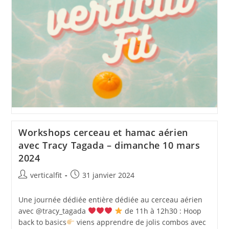
Workshops cerceau et hamac aérien
avec Tracy Tagada – dimanche 10 mars
2024
Auteur/autrice
Publication
verticalfit
31 janvier 2024
de
publiée :
la
Une journée dédiée entière dédiée au cerceau aérien
publication :
avec @tracy_tagada
de 11h à 12h30 : Hoop
back to basics
viens apprendre de jolis combos avec