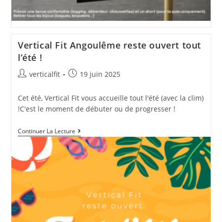
Vertical Fit Angoulême reste ouvert tout
l’été !
Auteur/autrice
Publication
verticalfit
19 juin 2025
de
publiée :
la
Cet été, Vertical Fit vous accueille tout l'été (avec la clim)
publication :
!C'est le moment de débuter ou de progresser !
Vertical
Continuer La Lecture
Fit
Angoulême
Reste
Ouvert
Tout
L’été
!