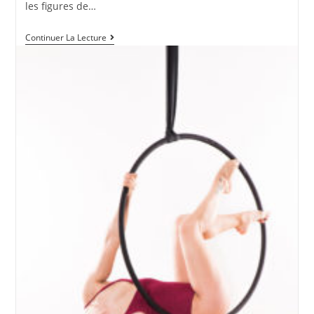
les figures de…
Workshops
Continuer La Lecture
Cerceau
Et
Hamac
Aérien
Avec
Tracy
Tagada
–
Dimanche
10
Mars
2024