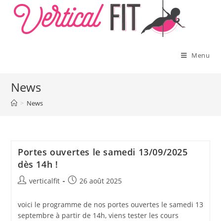
Skip
to
content
Menu
News
>
News
Portes ouvertes le samedi 13/09/2025
dès 14h !
Auteur/autrice
Publication
verticalfit
26 août 2025
de
publiée :
la
voici le programme de nos portes ouvertes le samedi 13
publication :
septembre à partir de 14h, viens tester les cours