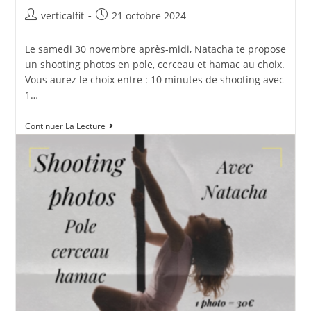
Auteur/autrice
Publication
verticalfit
21 octobre 2024
de
publiée :
la
Le samedi 30 novembre après-midi, Natacha te propose
publication :
un shooting photos en pole, cerceau et hamac au choix.
Vous aurez le choix entre : 10 minutes de shooting avec
1…
Shooting
Continuer La Lecture
Photos
Pole
/
Cerceau
/hamac
Fond
Blanc
Effet
« Contre-
Jour »
Avec
Natacha
Le
Samedi
30
Novembre