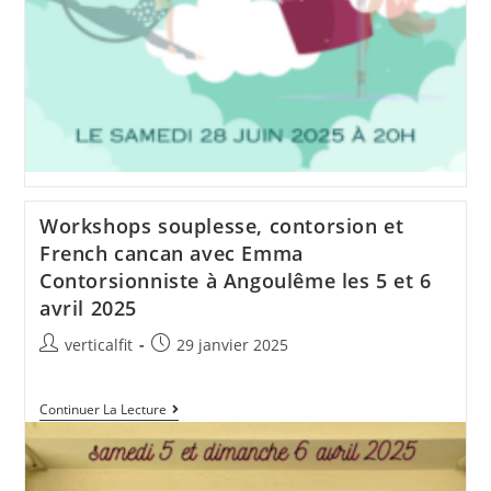
Workshops souplesse, contorsion et
French cancan avec Emma
Contorsionniste à Angoulême les 5 et 6
avril 2025
Auteur/autrice
Publication
verticalfit
29 janvier 2025
de
publiée :
la
Workshops
Continuer La Lecture
publication :
Souplesse,
Contorsion
Et
French