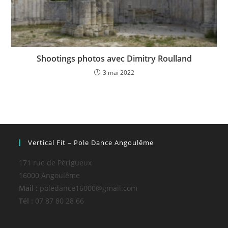
Shootings photos avec Dimitry Roulland
3 mai 2022
Vertical Fit – Pole Dance Angoulême
171 rue de Périgueux
16000 Angoulême
Mail :
poledance16000@gmail.com
Tél :
07 87 80 28 66