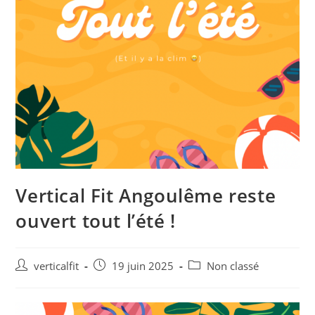
Vertical Fit Angoulême reste
ouvert tout l’été !
Auteur/autrice
Publication
Post
verticalfit
19 juin 2025
Non classé
de
publiée :
category:
la
publication :