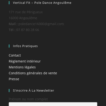
Vertical Fit – Pole Dance Angoulême
171 rue de Périgueux
16000 Angoulême
Mail :
poledance16000@gmail.com
Tél :
07 87 80 28 66
Infos Pratiques
Contact
Règlement intérieur
Mentions légales
Conditions générales de vente
Presse
S’inscrire À La Newsletter
Prénom ou nom complet