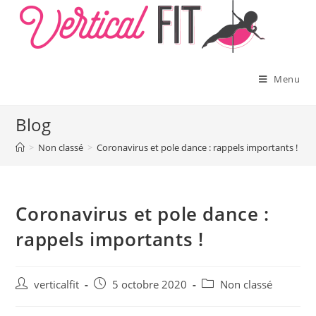
Skip
to
content
Menu
Blog
>
Non classé
>
Coronavirus et pole dance : rappels importants !
Coronavirus et pole dance :
rappels importants !
Auteur/autrice
Publication
Post
verticalfit
5 octobre 2020
Non classé
de
publiée :
category:
la