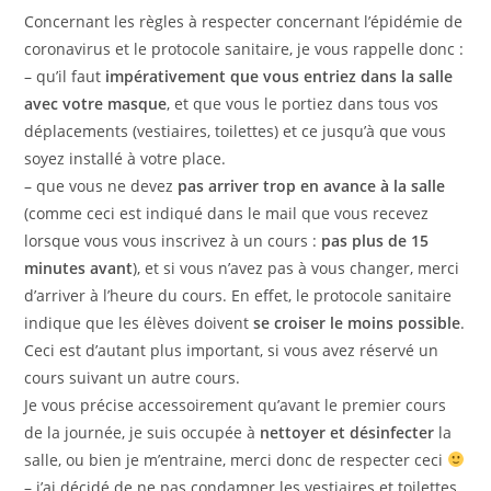
publication :
Concernant les règles à respecter concernant l’épidémie de
coronavirus et le protocole sanitaire, je vous rappelle donc :
– qu’il faut
impérativement
que vous entriez dans la salle
avec votre masque
, et que vous le portiez dans tous vos
déplacements (vestiaires, toilettes) et ce jusqu’à que vous
soyez installé à votre place.
– que vous ne devez
pas arriver trop en avance à la salle
(comme ceci est indiqué dans le mail que vous recevez
lorsque vous vous inscrivez à un cours :
pas plus de 15
minutes avant
), et si vous n’avez pas à vous changer, merci
d’arriver à l’heure du cours. En effet, le protocole sanitaire
indique que les élèves doivent
se croiser le moins possible
.
Ceci est d’autant plus important, si vous avez réservé un
cours suivant un autre cours.
Je vous précise accessoirement qu’avant le premier cours
de la journée, je suis occupée à
nettoyer et désinfecter
la
salle, ou bien je m’entraine, merci donc de respecter ceci
– j’ai décidé de ne pas condamner les vestiaires et toilettes