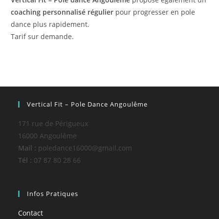
coaching personnalisé régulier
pour progresser en pole
dance plus rapidement.
Tarif sur demande.
Vertical Fit – Pole Dance Angoulême
171 rue de Périgueux
16000 Angoulême
Mail :
poledance16000@gmail.com
Tél :
07 87 80 28 66
Infos Pratiques
Contact