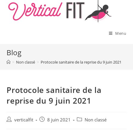
Skip
to
content
Menu
Blog
>
Non classé
>
Protocole sanitaire de la reprise du 9 juin 2021
Protocole sanitaire de la
reprise du 9 juin 2021
Auteur/autrice
Publication
Post
verticalfit
8 juin 2021
Non classé
de
publiée :
category:
la