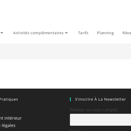
Activités complémentaires
Tarifs
Planning
Rése
Pratiques
S’inscrire À La Newsletter
Prénom ou nom complet
t intérieur
 légales