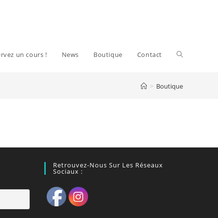
Toggle
rvez un cours !
News
Boutique
Contact
>
Boutique
website
search
Retrouvez-Nous Sur Les Réseaux
Sociaux :