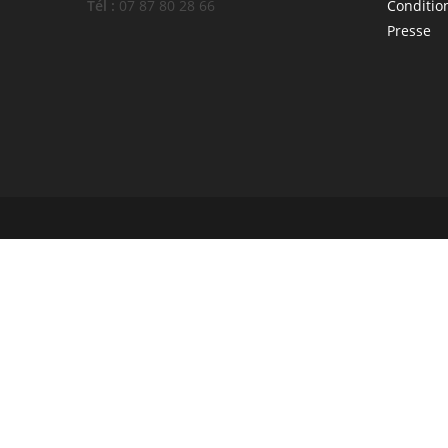
Tél :
07 87 80 28 66
Conditio
Presse