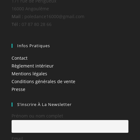
171 rue de Périgueux
16000 Angoulême
Mail :
poledance16000@gmail.com
Tél :
07 87 80 28 66
Infos Pratiques
Contact
Règlement intérieur
Mentions légales
Conditions générales de vente
Presse
S’inscrire À La Newsletter
Prénom ou nom complet
Email