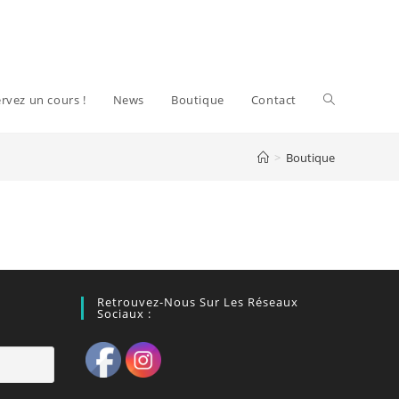
Toggle
rvez un cours !
News
Boutique
Contact
>
Boutique
website
search
Retrouvez-Nous Sur Les Réseaux
Sociaux :