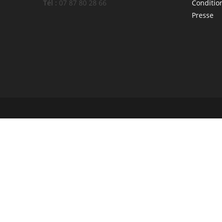
Tél :
07 87 80 28 66
Conditio
Presse