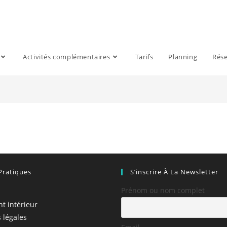
Activités complémentaires
Tarifs
Planning
Rése
Pratiques
S’inscrire À La Newsletter
Prénom ou nom complet
t intérieur
 légales