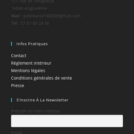
171 rue de Périgueux
16000 Angoulême
Mail :
poledance16000@gmail.com
Tél :
07 87 80 28 66
Infos Pratiques
Contact
Règlement intérieur
Mentions légales
Conditions générales de vente
Presse
S’inscrire À La Newsletter
Prénom ou nom complet
Email