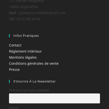
171 rue de Périgueux
16000 Angoulême
Mail :
poledance16000@gmail.com
Tél :
07 87 80 28 66
Infos Pratiques
Contact
Règlement intérieur
Mentions légales
Conditions générales de vente
Presse
S’inscrire À La Newsletter
Prénom ou nom complet
Email