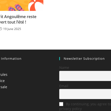
 Fit Angoulême reste
ert tout l’été !
19 June 2025
l Information
Newsletter Subscription
Name
rules
ice
Email
 sale
By continuing, you agree to
privacy policy