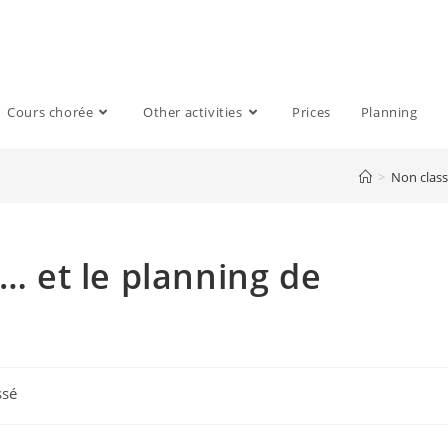
Cours chorée
Other activities
Prices
Planning
>
Non clas
(… et le planning de
ssé