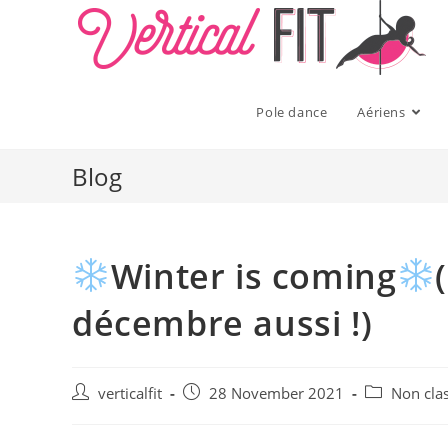
Skip
to
content
Pole dance
Aériens
Blog
Winter is coming
décembre aussi !)
Post
Post
Post
verticalfit
28 November 2021
Non cla
author:
published:
category: