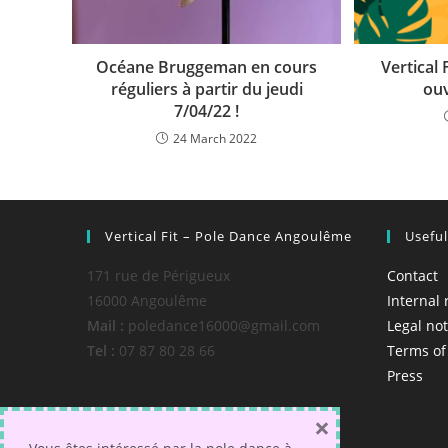
Océane Bruggeman en cours
Vertical
réguliers à partir du jeudi
ouv
7/04/22 !
24 March 2022
Vertical Fit – Pole Dance Angoulême
Usefu
171 rue de Périgueux
Contact
16000 Angoulême
Internal 
Mail :
poledance16000@gmail.com
Legal not
Tel :
07 87 80 28 66
Terms of
Press
×