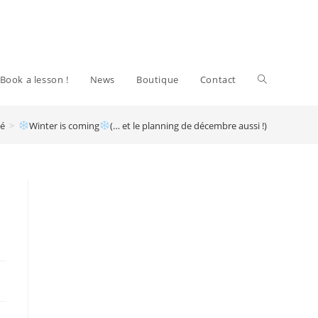
Toggle
Book a lesson !
News
Boutique
Contact
sé
>
Winter is coming
(… et le planning de décembre aussi !)
website
search