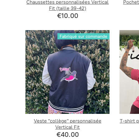
Chaussettes personnalisées Vertical
Pochett
Fit (taille 39-42)
€10.00
Fabriqué sur commande
Veste "collège" personnalisée
T-shirt 
Vertical Fit
€40.00