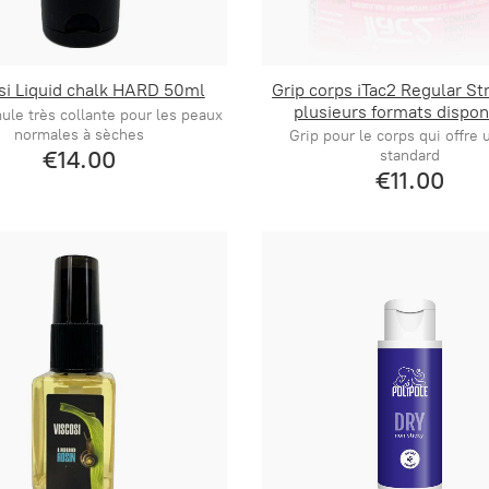
si Liquid chalk HARD 50ml
Grip corps iTac2 Regular St
plusieurs formats dispon
ule très collante pour les peaux
normales à sèches
Grip pour le corps qui offre 
€14.00
standard
€11.00