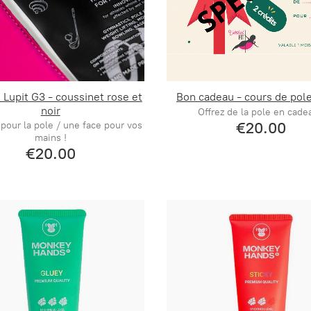
 Lupit G3 - coussinet rose et
Bon cadeau - cours de pol
noir
Offrez de la pole en cadea
€20.00
pour la pole / une face pour vos
mains !
€20.00