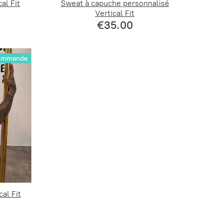
al Fit
Sweat à capuche personnalisé
Vertical Fit
€35.00
commande
cal Fit