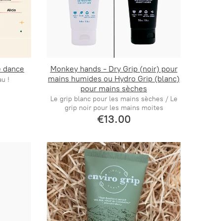
search#!trps
gettext#!trp
e dance
Monkey hands - Dry Grip (noir) pour
mains humides ou Hydro Grip (blanc)
u !
pour mains sèches
Le grip blanc pour les mains sèches / Le
grip noir pour les mains moites
€13.00