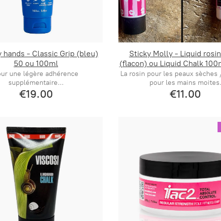
hands - Classic Grip (bleu)
Sticky Molly - Liquid rosi
50 ou 100ml
(flacon) ou Liquid Chalk 100
our une légère adhérence
La rosin pour les peaux sèches 
supplémentaire...
pour les mains moites
€19.00
€11.00