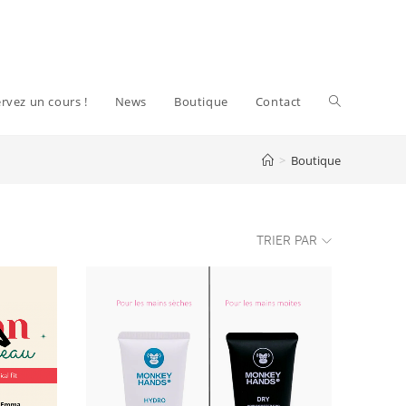
#!trpst#trp-
rvez un cours !
News
Boutique
Contact
>
Boutique
gettext
data-
TRIER PAR
trpgettextor
website