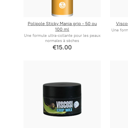
Polipole Sticky Mania grip - 50 ou
Visco
100 ml
Une form
Une formule ultra-collante pour les peaux
normales à sèches
€15.00