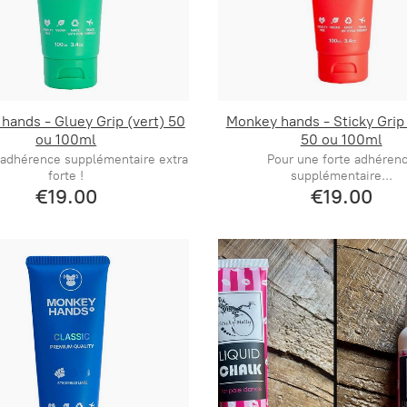
hands - Gluey Grip (vert) 50
Monkey hands - Sticky Grip
ou 100ml
50 ou 100ml
 adhérence supplémentaire extra
Pour une forte adhéren
forte !
supplémentaire...
€19.00
€19.00