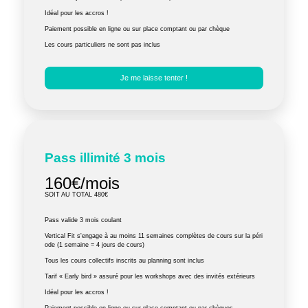
Idéal pour les accros !
Paiement possible en ligne ou sur place comptant ou par chèque
Les cours particuliers ne sont pas inclus
Je me laisse tenter !
Pass illimité 3 mois
160€/mois
SOIT AU TOTAL 480€
Pass valide 3 mois coulant
Vertical Fit s'engage à au moins 11 semaines complètes de cours sur la péri
ode (1 semaine = 4 jours de cours)
Tous les cours collectifs inscrits au planning sont inclus
Tarif « Early bird » assuré pour les workshops avec des invités extérieurs
Idéal pour les accros !
Paiement possible en ligne ou sur place comptant ou par chèques