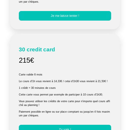
um par chèques.
Je me laisse tenter !
30 credit card
215€
Carte valide 6 mois
Le cours d'1h vous revient à 14,33€ / celui d'1h30 vous revient à 21,50€ !
1 crédit = 30 minutes de cours
Cette carte vous permet par exemple de participer à 10 cours d'1h30.
Vous pouvez utiliser les crédits de votre carte pour n'importe quel cours affi
ché au planning !
Paiement possible en ligne ou sur place comptant ou jusqu'en 4 fois maxim
um par chèques.
J'y vais !