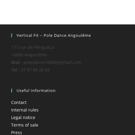
Vertical Fit – Pole Dance Angoulême
171 rue de Périgueux
16000 Angoulême
Mail :
poledance16000@gmail.com
Tel :
07 87 80 28 66
Useful Information
Contact
Internal rules
Legal notice
Terms of sale
Press