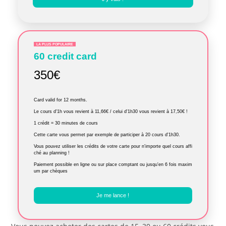
LA PLUS POPULAIRE
60 credit card
350€
Card valid for 12 months.
Le cours d'1h vous revient à 11,66€ / celui d'1h30 vous revient à 17,50€ !
1 crédit = 30 minutes de cours
Cette carte vous permet par exemple de participer à 20 cours d'1h30.
Vous pouvez utiliser les crédits de votre carte pour n'importe quel cours affi
ché au planning !
Paiement possible en ligne ou sur place comptant ou jusqu'en 6 fois maxim
um par chèques
Je me lance !