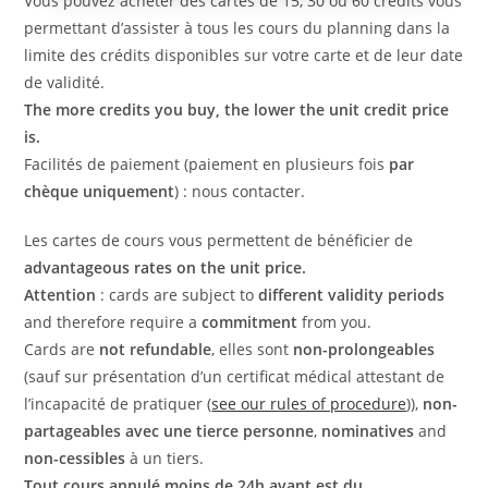
Vous pouvez acheter des cartes de 15, 30 ou 60 crédits vous
permettant d’assister à tous les cours du planning dans la
limite des crédits disponibles sur votre carte et de leur date
de validité.
The more credits you buy, the lower the unit credit price
is.
Facilités de paiement (paiement en plusieurs fois
par
chèque uniquement
) : nous contacter.
Les cartes de cours vous permettent de bénéficier de
advantageous rates on the unit price.
Attention
: cards are subject to
different validity periods
and therefore require a
commitment
from you.
Cards are
not refundable
, elles sont
non-prolongeables
(sauf sur présentation d’un certificat médical attestant de
l’incapacité de pratiquer (
see our rules of procedure
)),
non-
partageables avec une tierce personne
,
nominatives
and
non-cessibles
à un tiers.
Tout cours annulé moins de 24h avant est du
.