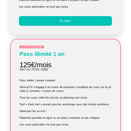
Les cours particuliers ne sont pas inclus
J'y vais !
LE PLUS POPULAIRE
Pass illimité 1 an
125€/mois
SOIT AU TOTAL 1500€
Pass valide 1 année coulante
Vertical Fit s'engage à au moins 44 semaines complètes de cours sur la pé
riode (1 semaine = 4 jours de cours)
Tous les cours collectifs inscrits au planning sont inclus
Tarif « Early bird » assuré pour les workshops avec des invités extérieurs
Idéal pour les accros !
Paiement possible en ligne ou sur place comptant ou par chèques
Les cours particuliers ne sont pas inclus