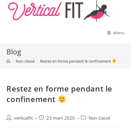
Skip
to
content
Menu
Blog
>
Non classé
>
Restez en forme pendant le confinement
Restez en forme pendant le
confinement
Auteur/autrice
Publication
Post
verticalfit
23 mars 2020
Non classé
de
publiée :
category:
la