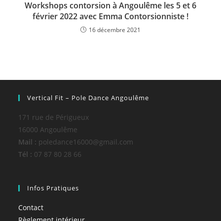
Workshops contorsion à Angoulême les 5 et 6
février 2022 avec Emma Contorsionniste !
16 décembre 2021
Vertical Fit – Pole Dance Angoulême
171 rue de Périgueux
16000 Angoulême
Mail :
poledance16000@gmail.com
Tél :
07 87 80 28 66
Infos Pratiques
Contact
Règlement intérieur