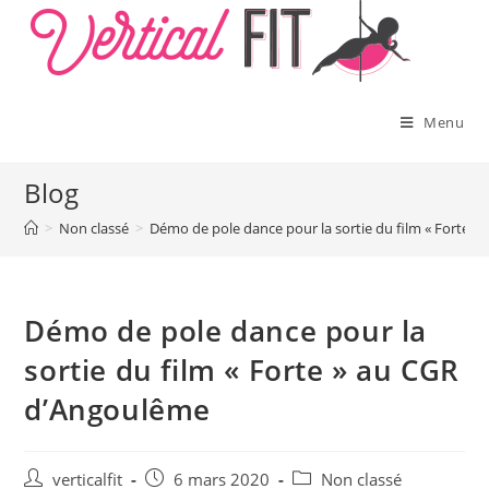
Skip
to
content
Menu
Blog
>
Non classé
>
Démo de pole dance pour la sortie du film « Forte 
Démo de pole dance pour la
sortie du film « Forte » au CGR
d’Angoulême
Auteur/autrice
Publication
Post
verticalfit
6 mars 2020
Non classé