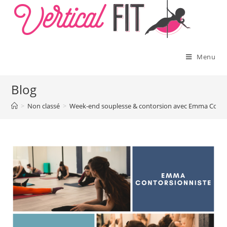
Skip
to
content
Menu
Blog
>
Non classé
>
Week-end souplesse & contorsion avec Emma Contorsi