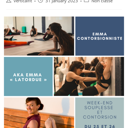
Post
Post
Post
verticalfit
31 January 2023
Non classé
author:
published:
category: