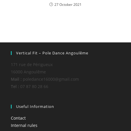
27 October 2021
Vertical Fit – Pole Dance Angoulême
171 rue de Périgueux
16000 Angoulême
Mail :
poledance16000@gmail.com
Tel :
07 87 80 28 66
Useful Information
Contact
Internal rules