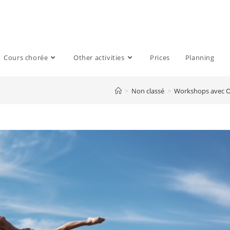
Cours chorée
Other activities
Prices
Planning
>
Non classé
>
Workshops avec O