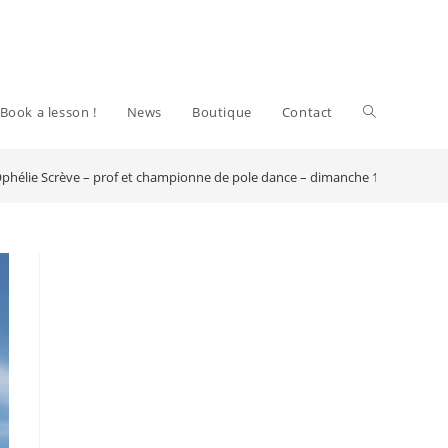
Toggle
Book a lesson !
News
Boutique
Contact
phélie Scrève – prof et championne de pole dance – dimanche 13 novembr
website
search