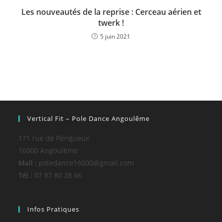
Les nouveautés de la reprise : Cerceau aérien et
twerk !
5 juin 2021
Vertical Fit – Pole Dance Angoulême
171 rue de Périgueux
16000 Angoulême
Mail :
poledance16000@gmail.com
Tél :
07 87 80 28 66
Infos Pratiques