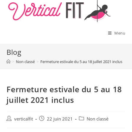
Skip
to
content
Menu
Blog
>
Non classé
>
Fermeture estivale du 5 au 18 juillet 2021 inclus
Fermeture estivale du 5 au 18
juillet 2021 inclus
Auteur/autrice
Publication
Post
verticalfit
22 juin 2021
Non classé
de
publiée :
category:
la