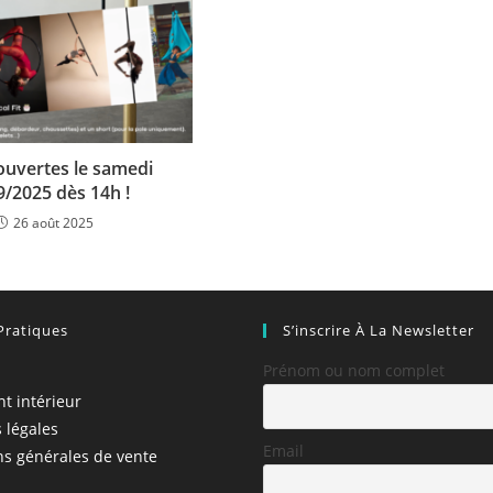
ouvertes le samedi
9/2025 dès 14h !
26 août 2025
Pratiques
S’inscrire À La Newsletter
Prénom ou nom complet
t intérieur
 légales
Email
ns générales de vente