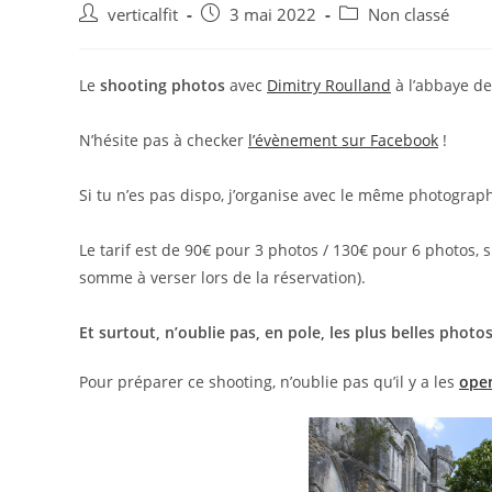
Auteur/autrice
Publication
Post
verticalfit
3 mai 2022
Non classé
de
publiée :
category:
la
publication :
Le
shooting photos
avec
Dimitry Roulland
à l’abbaye de
N’hésite pas à checker
l’évènement sur Facebook
!
Si tu n’es pas dispo, j’organise avec le même photogra
Le tarif est de 90€ pour 3 photos / 130€ pour 6 photos
somme à verser lors de la réservation).
Et surtout, n’oublie pas, en pole, les plus belles phot
Pour préparer ce shooting, n’oublie pas qu’il y a les
ope