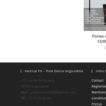
Portes 
13/0
Vertical Fit – Pole Dance Angoulême
Infos 
171 rue de Périgueux
Contact
16000 Angoulême
Règlemen
Mail :
poledance16000@gmail.com
Mentions
Tél :
07 87 80 28 66
Conditio
Presse