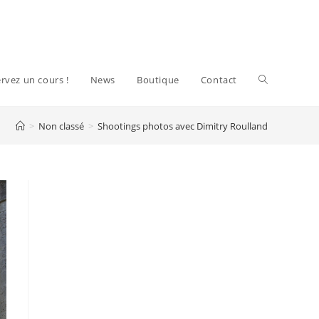
Toggle
rvez un cours !
News
Boutique
Contact
>
Non classé
>
Shootings photos avec Dimitry Roulland
website
search