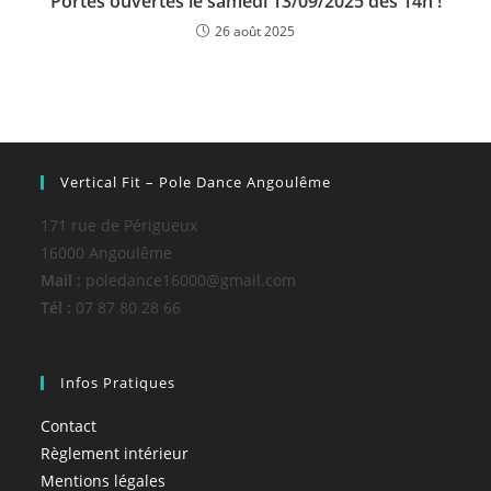
Portes ouvertes le samedi 13/09/2025 dès 14h !
26 août 2025
Vertical Fit – Pole Dance Angoulême
171 rue de Périgueux
16000 Angoulême
Mail :
poledance16000@gmail.com
Tél :
07 87 80 28 66
Infos Pratiques
Contact
Règlement intérieur
Mentions légales