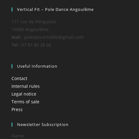
Vertical Fit – Pole Dance Angoulême
171 rue de Périgueux
16000 Angoulême
Mail :
poledance16000@gmail.com
Tel :
07 87 80 28 66
Useful Information
Contact
Internal rules
Legal notice
Terms of sale
Press
Newsletter Subscription
Name